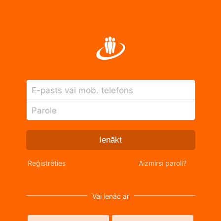
E-pasts vai mob. telefons
Parole
Ienākt
Reģistrēties
Aizmirsi paroli?
Vai ienāc ar