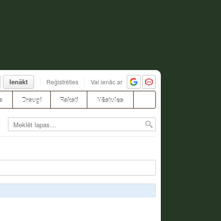
Ienākt
Reģistrēties
Vai ienāc ar
a
Draugi
Raksti
Vēstules