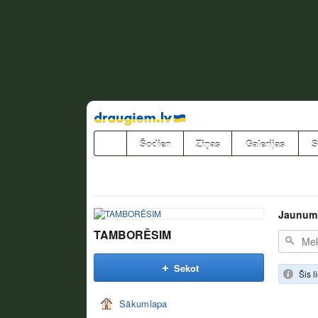
Pāriet
uz
saturu
Šodien
Ziņas
Galerijas
S
Jaunum
TAMBORĒSIM
Sekot
Šis l
Sākumlapa