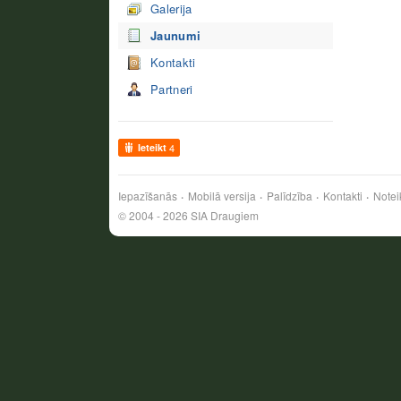
Galerija
Jaunumi
Kontakti
Partneri
Ieteikt
4
Iepazīšanās
Mobilā versija
Palīdzība
Kontakti
Notei
© 2004 - 2026 SIA Draugiem