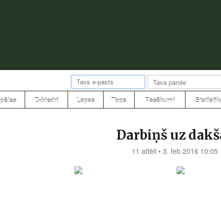
pēles
D-biedri
Lapas
Tops
Pasākumi
Statistik
Darbiņš uz dakš
11 attēli • 3. feb 2016 10:05