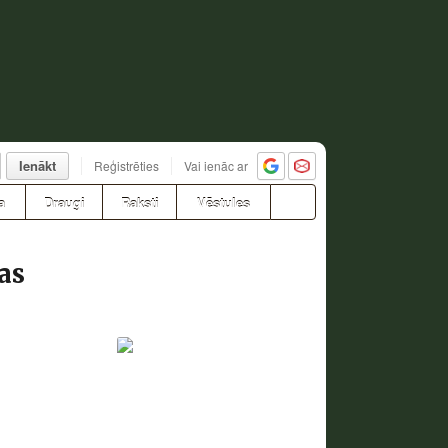
Ienākt
Reģistrēties
Vai ienāc ar
a
Draugi
Raksti
Vēstules
as