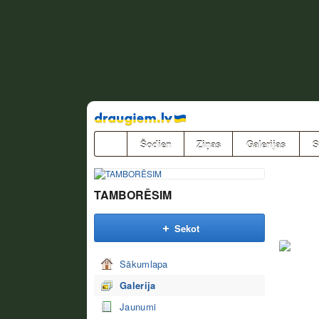
Pāriet
uz
saturu
Šodien
Ziņas
Galerijas
S
TAMBORĒSIM
Sekot
Sākumlapa
Galerija
Jaunumi