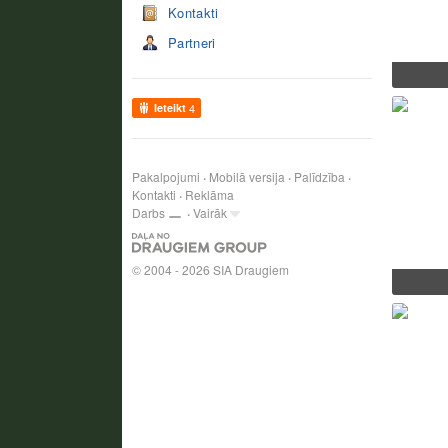
Kontakti
Partneri
Ieteikt
4
Pakalpojumi
Mobilā versija
Palīdzība
Kontakti
Reklāma
Darbs
Vairāk
© 2004 - 2026 SIA Draugiem