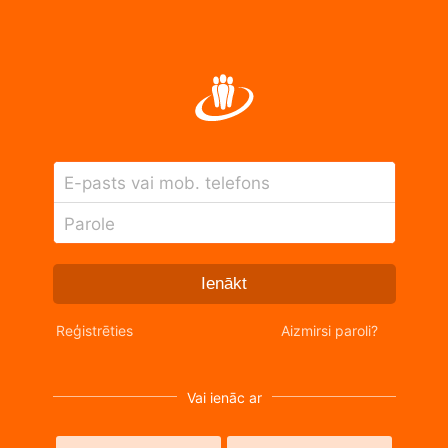
E-pasts vai mob. telefons
Parole
Ienākt
Reģistrēties
Aizmirsi paroli?
Vai ienāc ar