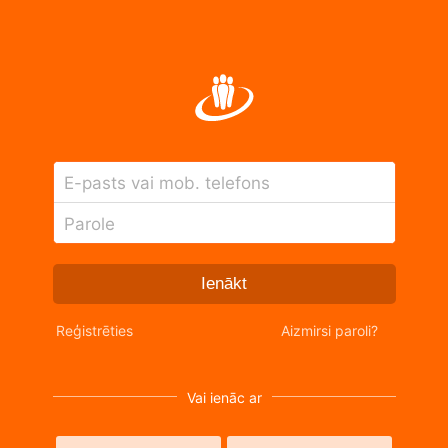
E-pasts vai mob. telefons
Parole
Ienākt
Reģistrēties
Aizmirsi paroli?
Vai ienāc ar