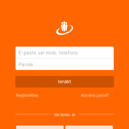
E-pasts vai mob. telefons
Parole
Ienākt
Reģistrēties
Aizmirsi paroli?
Vai ienāc ar