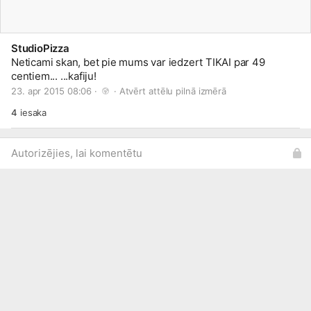
StudioPizza
Neticami skan, bet pie mums var iedzert TIKAI par 49
centiem... ...kafiju!
23. apr 2015 08:06 · 
 · 
Atvērt attēlu pilnā izmērā
4
iesaka
Autorizējies, lai komentētu