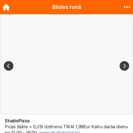
Bildes runā
StudioPizza
Picas šķēle + 0,25l dzēriens TIKAI 1,99Eur Katru darba dienu
no 11:00 - 16:00.
www.studiopizza.lv/