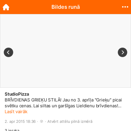
Bildes runā
StudioPizza
BRĪVDIENAS GRIEĶU STILĀ! Jau no 3. aprīļa "Grieķu" picai
svētku cenas. Lai siltas un garšīgas Lieldienu brīvdienas!
Izsalkuma tālrunis: 20-60-6000. Akcija spēkā no 3. - 6.
Lasīt vairāk
aprīlim.
2. apr 2015 18:36 · 
 · 
Atvērt attēlu pilnā izmērā
3
iesaka