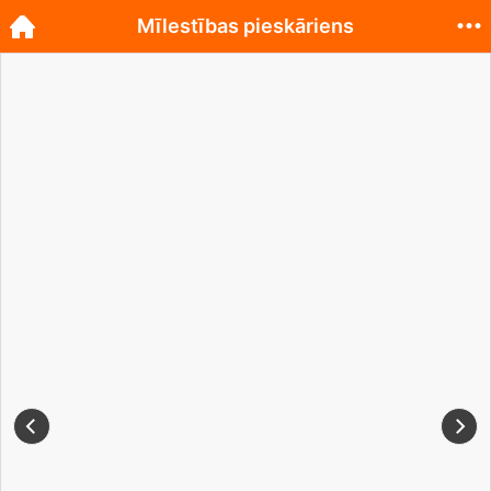
Mīlestības pieskāriens