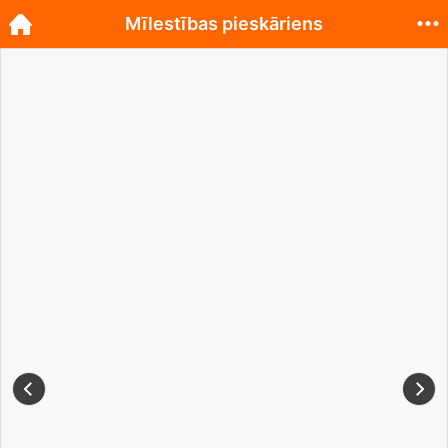
Mīlestības pieskāriens