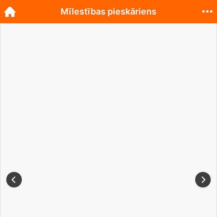
Mīlestības pieskāriens