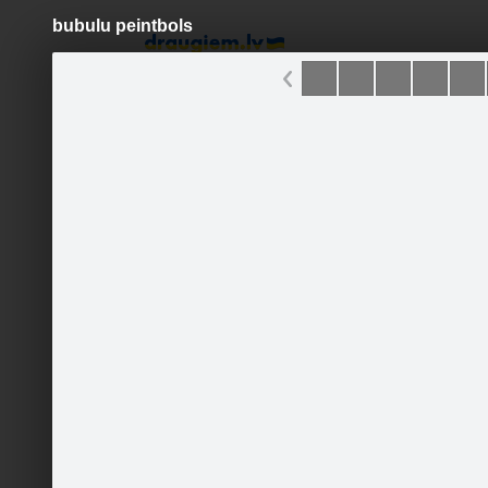
bubulu peintbols
Pāriet
uz
saturu
Šodien
Ziņas
Galerijas
S
Sporta klubs X3M
Sekot
Sākumlapa
Galerija
Sekotāji
Jaunumi
Partneri
Darbinieki
Runā