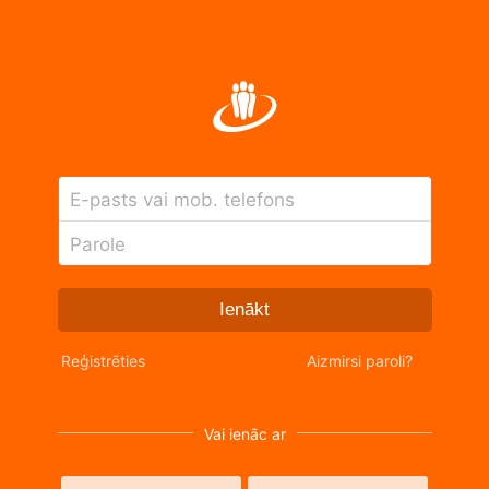
E-pasts vai mob. telefons
Parole
Ienākt
Reģistrēties
Aizmirsi paroli?
Vai ienāc ar