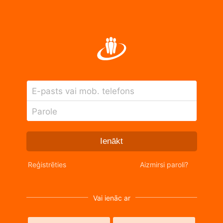
E-pasts vai mob. telefons
Parole
Ienākt
Reģistrēties
Aizmirsi paroli?
Vai ienāc ar