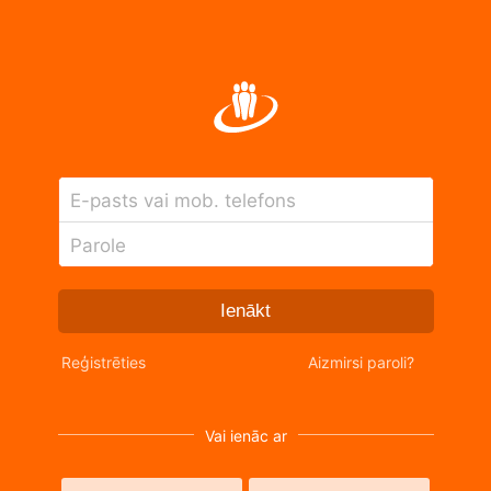
E-pasts vai mob. telefons
Parole
Ienākt
Reģistrēties
Aizmirsi paroli?
Vai ienāc ar