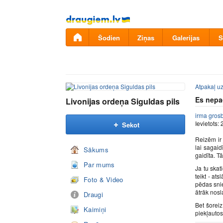
Pāriet
uz
saturu
Šodien
Ziņas
Galerijas
S
Atpakaļ uz
Es nepa
Livonijas ordeņa Siguldas pils
irma gros
Ievietots:
Sekot
Reizēm ir 
lai sagai
Sākums
gaidīta. T
Par mums
Ja tu skat
teikt - at
Foto & Video
pēdas snie
ātrāk nosl
Draugi
Bet šorei
Kaimiņi
piekļautos