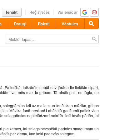
Ienākt
Reģistrēties
Vai ienāc ar
a
Draugi
Raksti
Vēstules
 Patiesībā, laikrādīm nebūt nav jārāda tie lielākie cipari,
aidām, vai mēs maz to gribam. Tā atnāk pati, ne lūgta, ne
u, sniegpārslas krīt uz matiem un fonā skan mūzika, gribas
iztēlojies. Mūzika fonā neskan! Labākajā gadījumā paliek vien
. Un sniegpārslas nepielūdzami sakritīs tieši tavās pēdās, lai
ingri pie zemes, lai sniegs bezspēkā padotos smagumam un
 stāstīs par ziemu, kad koki padevās sniegam.