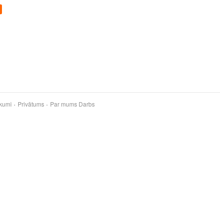
kumi
Privātums
Par mums
Darbs