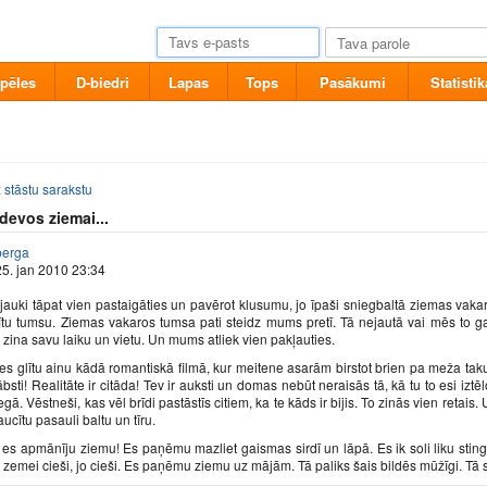
pēles
D-biedri
Lapas
Tops
Pasākumi
Statistik
 stāstu sarakstu
devos ziemai...
berga
 25. jan 2010 23:34
jauki tāpat vien pastaigāties un pavērot klusumu, jo īpaši sniegbaltā ziemas vakarā.
dītu tumsu. Ziemas vakaros tumsa pati steidz mums pretī. Tā nejautā vai mēs to g
ā zina savu laiku un vietu. Un mums atliek vien pakļauties.
ies glītu ainu kādā romantiskā filmā, kur meitene asarām birstot brien pa meža tak
slābsti! Realitāte ir citāda! Tev ir auksti un domas nebūt neraisās tā, kā tu to esi 
gā. Vēstneši, kas vēl brīdi pastāstīs citiem, ka te kāds ir bijis. To zinās vien retais
aucītu pasauli baltu un tīru.
z es apmānīju ziemu! Es paņēmu mazliet gaismas sirdī un lāpā. Es ik soli liku st
 zemei cieši, jo cieši. Es paņēmu ziemu uz mājām. Tā paliks šais bildēs mūžīgi. Tā