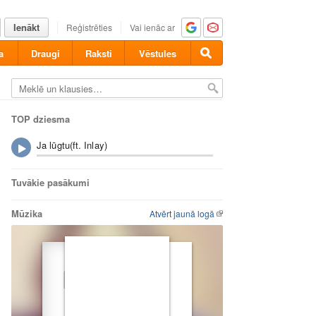
Ienākt
Reģistrēties
Vai ienāc ar
a
Draugi
Raksti
Vēstules
TOP dziesma
Ja lūgtu(ft. Inlay)
Tuvākie pasākumi
Mūzika
Atvērt jaunā logā