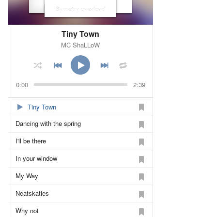
Symetry overload
Tiny Town
MC ShaLLoW
0:00
2:39
Tiny Town
Dancing with the spring
I'll be there
In your window
My Way
Neatskaties
Why not