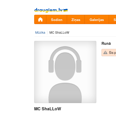
Pāriet
uz
saturu
Šodien
Ziņas
Galerijas
S
Mūzika
MC ShaLLoW
Runā
Šis p
MC ShaLLoW