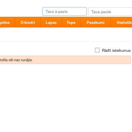
pēles
D-biedri
Lapas
Tops
Pasākumi
Statistik
Rādīt ieteikumus
rofils vēl nav runājis.