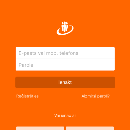
E-pasts vai mob. telefons
Parole
Ienākt
Reģistrēties
Aizmirsi paroli?
Vai ienāc ar