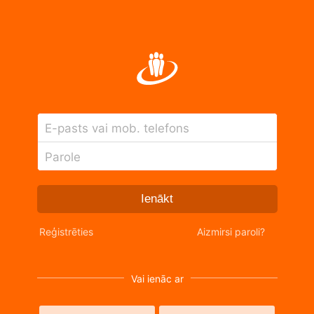
E-pasts vai mob. telefons
Parole
Ienākt
Reģistrēties
Aizmirsi paroli?
Vai ienāc ar