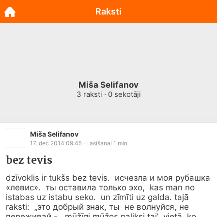
Raksti
Miša Selifanov
3
raksti ·
0
sekotāji
Miša Selifanov
17. dec 2014 09:45
· Lasīšanai
1
min
bez tevis
dzīvoklis ir tukšs bez tevis.  исчезла и моя рубашка 
«левис».  ты оставила только эхо,  kas man no 
istabas uz istabu seko.  un zīmīti uz galda. tajā 
raksti:  „это добрый знак, ты  не волнуйся, не 
переживай -   mūžīgi mūžos paliksi taj’  vietā, ko 