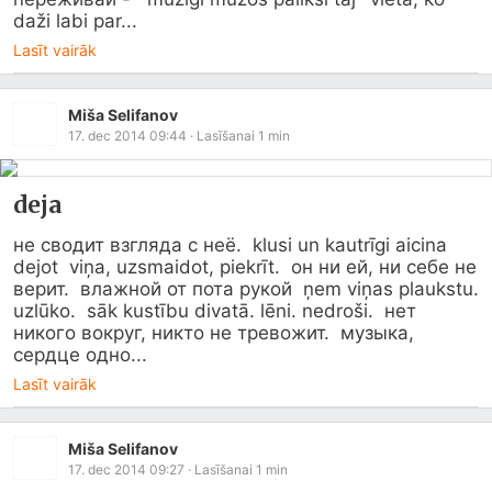
daži labi par...
Lasīt vairāk
Miša Selifanov
17. dec 2014 09:44
· Lasīšanai
1
min
deja
не сводит взгляда с неё.  klusi un kautrīgi aicina 
dejot  viņa, uzsmaidot, piekrīt.  он ни ей, ни себе не 
верит.  влажной от пота рукой  ņem viņas plaukstu. 
uzlūko.  sāk kustību divatā. lēni. nedroši.  нет 
никого вокруг, никто не тревожит.  музыка, 
сердце одно...
Lasīt vairāk
Miša Selifanov
17. dec 2014 09:27
· Lasīšanai
1
min