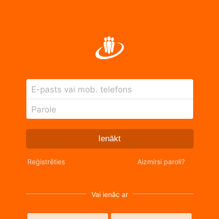
E-pasts vai mob. telefons
Parole
Ienākt
Reģistrēties
Aizmirsi paroli?
Vai ienāc ar