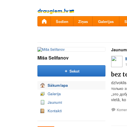
Pāriet
uz
saturu
Šodien
Ziņas
Galerijas
S
Jaunum
Miša Selifanov
1
Sekot
bez t
dzīvokli
Sākumlapa
только эх
Galerija
„это доб
vietā, ko 
Jaunumi
Komen
Kontakti