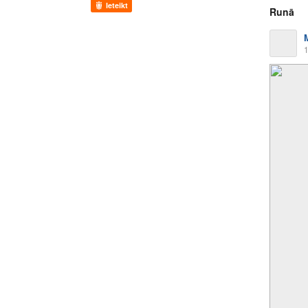
Ieteikt
Runā
1