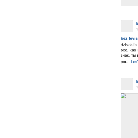
1
bez tevis
dzīvoklis
эхо, kas 
знак, ты 
par...
Lasī
1