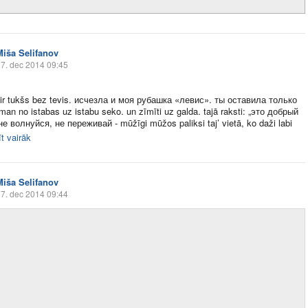
Miša Selifanov
7. dec 2014 09:45
 ir tukšs bez tevis. исчезла и моя рубашка «левис». ты оставила только
man no istabas uz istabu seko. un zīmīti uz galda. tajā raksti: „это добрый
не волнуйся, не переживай - mūžīgi mūžos paliksi taj’ vietā, ko daži labi
t vairāk
Miša Selifanov
7. dec 2014 09:44