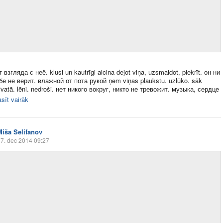
 взгляда с неё. klusi un kautrīgi aicina dejot viņa, uzsmaidot, piekrīt. он ни
бе не верит. влажной от пота рукой ņem viņas plaukstu. uzlūko. sāk
ivatā. lēni. nedroši. нет никого вокруг, никто не тревожит. музыка, сердце
asīt vairāk
Miša Selifanov
7. dec 2014 09:27