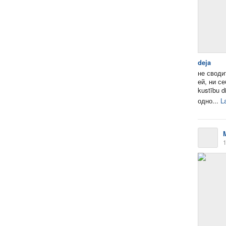
deja
не сводит
ей, ни се
kustību d
одно...
L
1