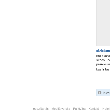
skriešan
кто сказа
skriesi, 
размышля
kas ir tas
Nav 
Iepazīšanās
Mobilā versija
Palīdzība
Kontakti
Notei