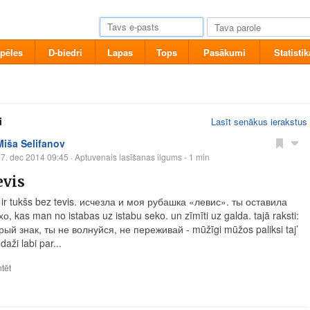
pēles
D-biedri
Lapas
Tops
Pasākumi
Statistik
i
Lasīt senākus ierakstus
Miša Selifanov
7. dec 2014 09:45
· Aptuvenais lasīšanas ilgums - 1 min
evis
s ir tukšs bez tevis. исчезла и моя рубашка «левис». ты оставила
о, kas man no istabas uz istabu seko. un zīmīti uz galda. tajā raksti:
рый знак, ты не волнуйся, не переживай - mūžīgi mūžos paliksi taj’
daži labi par...
tēt