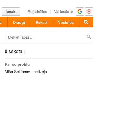
Ienākt
Reģistrēties
Vai ienāc ar
a
Draugi
Raksti
Vēstules
0
sekotāji
Par šo profilu
Miša Selifanov - nedzeja