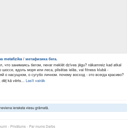
as metafizika / метафизика бега.
л, что занимаясь бегом, nevar meklēt dzīves jēgu? nākamreiz kad atkal
по шоссе, вдоль моря или леса, pilsētas ielās, vai fitness klubā -
й о насущном, о сугубо личном. почему восход - это всегда красиво?
, dēļ kā vērts...
Lasīt vairāk
neviena ieraksta viesu grāmatā.
kumi
Privātums
Par mums
Darbs