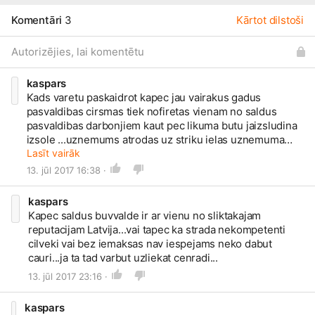
Komentāri
3
Kārtot dilstoši
Autorizējies, lai komentētu
kaspars
Kads varetu paskaidrot kapec jau vairakus gadus
pasvaldibas cirsmas tiek nofiretas vienam no saldus
pasvaldibas darbonjiem kaut pec likuma butu jaizsludina
izsole ...uznemums atrodas uz striku ielas uznemuma
ipasnieku var atrast lursofta..
Lasīt vairāk
13. jūl 2017 16:38 ·
kaspars
Kapec saldus buvvalde ir ar vienu no sliktakajam
reputacijam Latvija...vai tapec ka strada nekompetenti
cilveki vai bez iemaksas nav iespejams neko dabut
cauri...ja ta tad varbut uzliekat cenradi...
13. jūl 2017 23:16 ·
kaspars