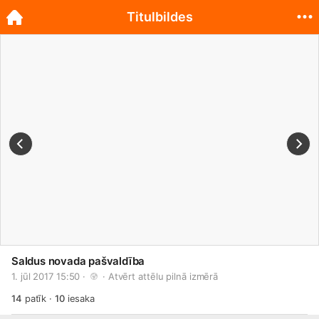
Titulbildes
Saldus novada pašvaldība
1. jūl 2017 15:50 · 
 · 
Atvērt attēlu pilnā izmērā
14
patīk
·
10
iesaka