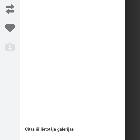
4
14
2
4
Citas šī lietotāja galerijas