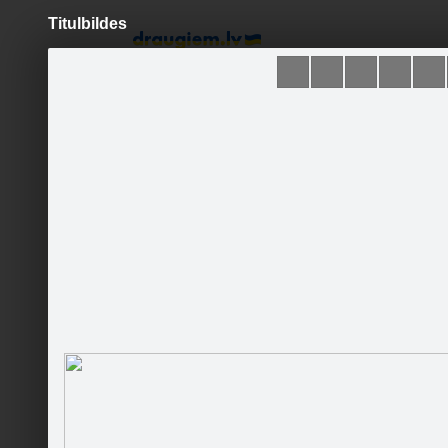
Titulbildes
Pāriet
uz
saturu
Šodien
Ziņas
Galerijas
S
Saldus novada pašvaldība
Oficiālā lapa
Sekot
Sākumlapa
Galerija
Jaunumi
Kontakti
Pasākumi