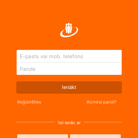
E-pasts vai mob. telefons
Parole
Ienākt
Reģistrēties
Aizmirsi paroli?
Vai ienāc ar