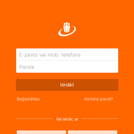
E-pasts vai mob. telefons
Parole
Ienākt
Reģistrēties
Aizmirsi paroli?
Vai ienāc ar