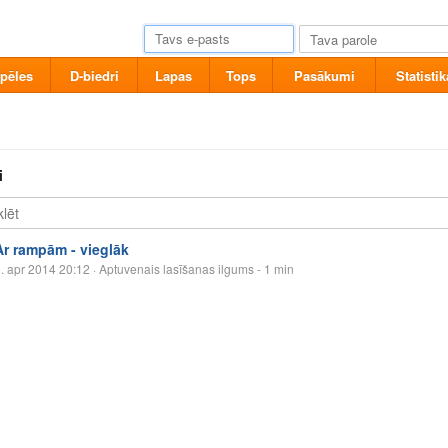
pēles
D-biedri
Lapas
Tops
Pasākumi
Statistik
i
Ar rampām - vieglāk
. apr 2014 20:12
· Aptuvenais lasīšanas ilgums - 1 min