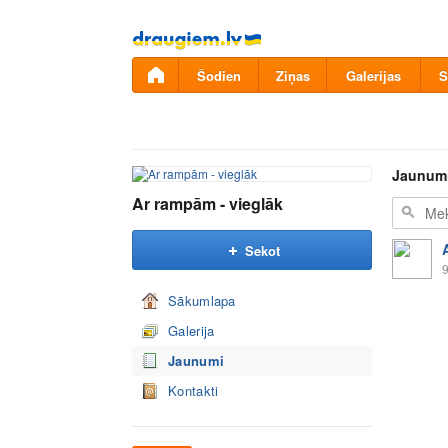
Pāriet
uz
saturu
Šodien
Ziņas
Galerijas
S
Jaunum
Ar rampām - vieglāk
Sekot
9
Sākumlapa
Galerija
Jaunumi
Kontakti