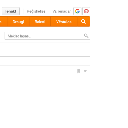
Ienākt
Reģistrēties
Vai ienāc ar
a
Draugi
Raksti
Vēstules