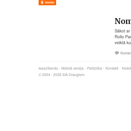
Ieteikt
No
Sākot ar
Rollo Pa
veiktā k
Komen
Iepazīšanās
Mobilā versija
Palīdzība
Kontakti
Notei
© 2004 - 2026 SIA Draugiem