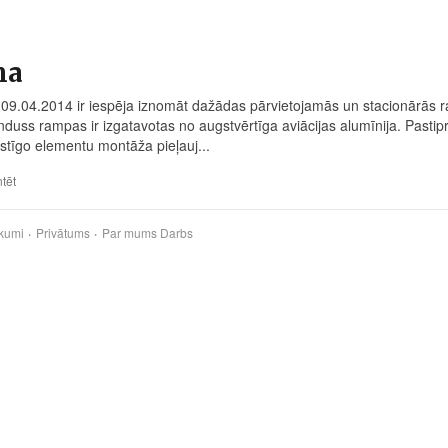
ma
 09.04.2014 ir iespēja iznomāt dažādas pārvietojamās un stacionārās 
nduss rampas ir izgatavotas no augstvērtīga aviācijas alumīnija. Pasti
ustīgo elementu montāža pieļauj...
tēt
kumi
Privātums
Par mums
Darbs