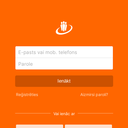
E-pasts vai mob. telefons
Parole
Ienākt
Reģistrēties
Aizmirsi paroli?
Vai ienāc ar