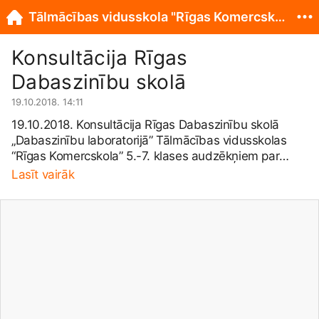
Tālmācības vidusskola "Rīgas Komercskola"
Konsultācija Rīgas
Dabaszinību skolā
19.10.2018. 14:11
19.10.2018. Konsultācija Rīgas Dabaszinību skolā
„Dabaszinību laboratorijā” Tālmācības vidusskolas
“Rīgas Komercskola” 5.-7. klases audzēkņiem par
spēku un berzi, kā arī optisko ilūziju, kopīgi veicot
Lasīt vairāk
interesantus eksperimentus. Paldies par radošo
nodarbību!