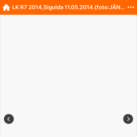
LK R7 2014,Sigulda 11.05.2014.(foto:JĀNIS KAUGURS)