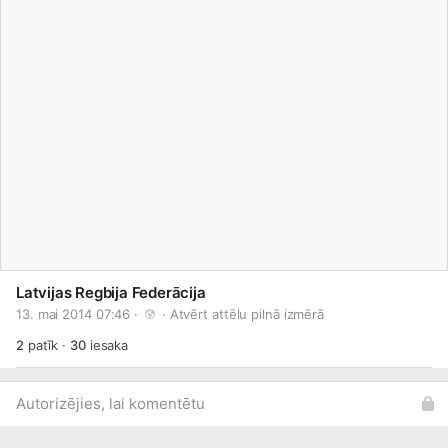
Latvijas Regbija Federācija
13. mai 2014 07:46 · 
 · 
Atvērt attēlu pilnā izmērā
2
patīk
·
30
iesaka
Autorizējies, lai komentētu