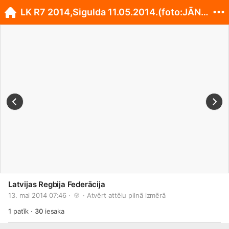
LK R7 2014,Sigulda 11.05.2014.(foto:JĀNIS KAUGURS)
Latvijas Regbija Federācija
13. mai 2014 07:46 · 
 · 
Atvērt attēlu pilnā izmērā
1
patīk
·
30
iesaka