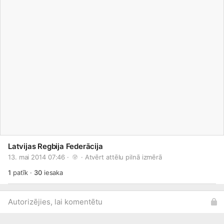
Latvijas Regbija Federācija
13. mai 2014 07:46 · 
 · 
Atvērt attēlu pilnā izmērā
1
patīk
·
30
iesaka
Autorizējies, lai komentētu