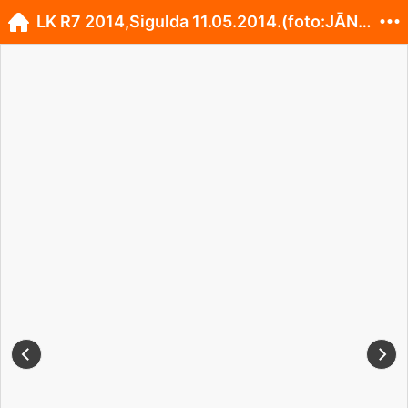
LK R7 2014,Sigulda 11.05.2014.(foto:JĀNIS KAUGURS)