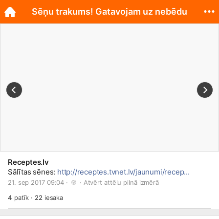
Sēņu trakums! Gatavojam uz nebēdu
Receptes.lv
Sālītas sēnes:
http://receptes.tvnet.lv/jaunumi/recep...
21. sep 2017 09:04 · 
 · 
Atvērt attēlu pilnā izmērā
4
patīk
·
22
iesaka