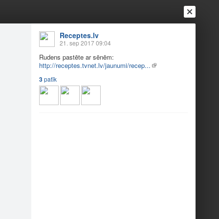
Receptes.lv
21. sep 2017 09:04
Rudens pastēte ar sēnēm:
http://receptes.tvnet.lv/jaunumi/recep...
3
patīk
Ienākt
Reģistrēties
Vai ienāc ar
a
Draugi
Raksti
Vēstules
m uz nebēdu