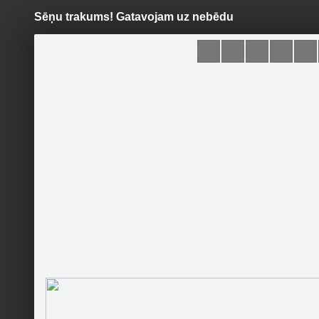
Sēņu trakums! Gatavojam uz nebēdu
Pāriet
uz
saturu
Šodien
Ziņas
Galerijas
S
Receptes.lv
Oficiālā lapa
Sekot
Sākums