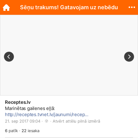
Sēņu trakums! Gatavojam uz nebēdu
Receptes.lv
Marinētas gailenes eļļā:
http://receptes.tvnet.lv/jaunumi/recep...
21. sep 2017 09:04 · 
 · 
Atvērt attēlu pilnā izmērā
6
patīk
·
22
iesaka