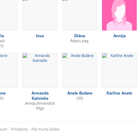
ils
Ieva
Diāna
Annija
aži
.
Ādažu pag.
33)
ene
Armands
Anete Butāne
Karlīne Anete
36)
Kalnietis
(33)
Armija,Armandiņš
Rīga
kumi
Privātums
Par mums
Darbs