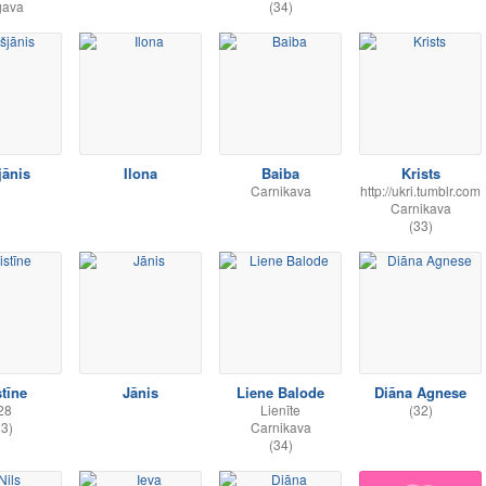
gava
(34)
jānis
Ilona
Baiba
Krists
Carnikava
http://ukri.tumblr.com
Carnikava
(33)
stīne
Jānis
Liene Balode
Diāna Agnese
28
Lienīte
(32)
33)
Carnikava
(34)