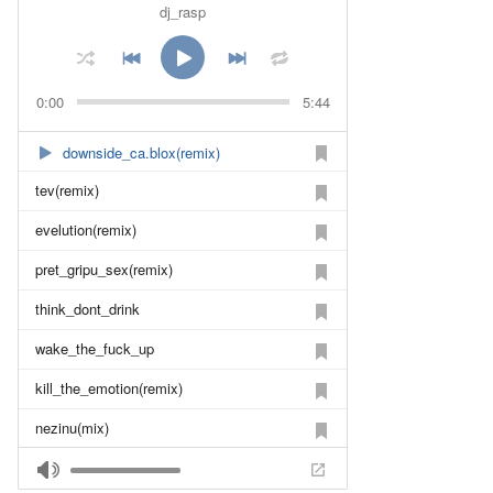
dj_rasp
0:00
5:44
downside_ca.blox(remix)
tev(remix)
evelution(remix)
pret_gripu_sex(remix)
think_dont_drink
wake_the_fuck_up
kill_the_emotion(remix)
nezinu(mix)
no_superstar(remix)