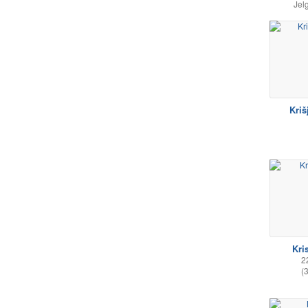
Jel
Kriš
Kri
2
(