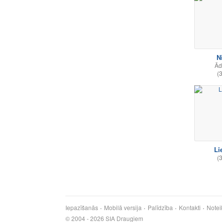
N
Ād
(
Li
(
Iepazīšanās
Mobilā versija
Palīdzība
Kontakti
Notei
© 2004 - 2026 SIA Draugiem