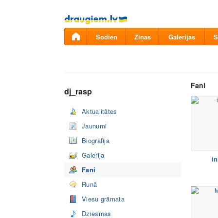
Pāriet
uz
saturu
Šodien
Ziņas
Galerijas
S
Fani
dj_rasp
Aktualitātes
Jaunumi
Biogrāfija
Galerija
in
Fani
Runā
Viesu grāmata
Dziesmas