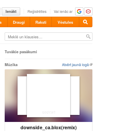
Ienākt
Reģistrēties
Vai ienāc ar
a
Draugi
Raksti
Vēstules
Tuvākie pasākumi
Mūzika
Atvērt jaunā logā
cocktail
downside_ca.blox(remix)