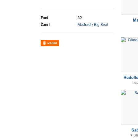
Fani
32
Ma
Žanri
Abstract
/
Big Beat
Ieteikt
Rūdolfs
lie
Sa
♥ Sa