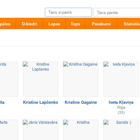
pēles
D-biedri
Lapas
Tops
Pasākumi
Statistik
ita
Kristīne Lapčenko
Kristīne Gagaine
Iveta Kļaviņa
Rīga
(33)