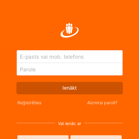
E-pasts vai mob. telefons
Parole
Ienākt
Reģistrēties
Aizmirsi paroli?
Vai ienāc ar