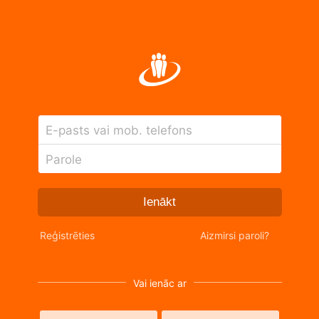
E-pasts vai mob. telefons
Parole
Ienākt
Reģistrēties
Aizmirsi paroli?
Vai ienāc ar