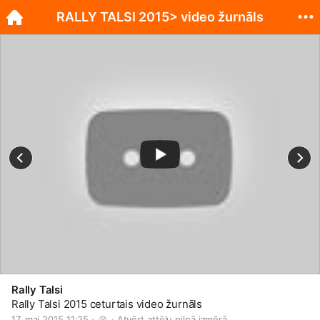
RALLY TALSI 2015> video žurnāls
Rally Talsi
Rally Talsi 2015 ceturtais video žurnāls
17. mai 2015 11:25 · 
 · 
Atvērt attēlu pilnā izmērā