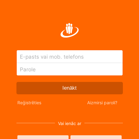
E-pasts vai mob. telefons
Parole
Ienākt
Reģistrēties
Aizmirsi paroli?
Vai ienāc ar