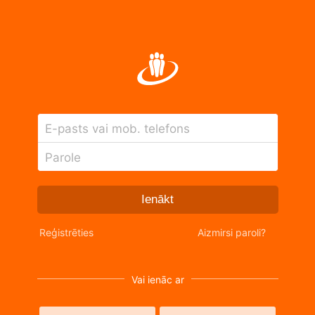
E-pasts vai mob. telefons
Parole
Ienākt
Reģistrēties
Aizmirsi paroli?
Vai ienāc ar