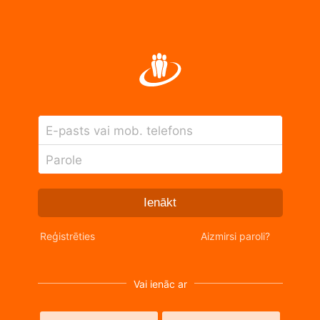
E-pasts vai mob. telefons
Parole
Ienākt
Reģistrēties
Aizmirsi paroli?
Vai ienāc ar