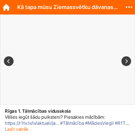
Kā tapa mūsu Ziemassvētku dāvanas...
Rīgas 1. Tālmācības vidusskola
Vēlies iegūt šādu pulksteni? Piesakies mācībām:
https://r1tv.lv/lv/aktuali/ja...
#Tālmācība
#MāciesViegli
#R1TV
2016. gada decembrī Rīgas 1. Tālmācības vidusskola svinēja
Lasīt vairāk