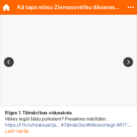
Kā tapa mūsu Ziemassvētku dāvanas...
Rīgas 1. Tālmācības vidusskola
Vēlies iegūt šādu pulksteni? Piesakies mācībām:
https://r1tv.lv/lv/aktuali/ja...
#Tālmācība
#MāciesViegli
#R1TV
2016. gada decembrī Rīgas 1. Tālmācības vidusskola svinēja
Lasīt vairāk