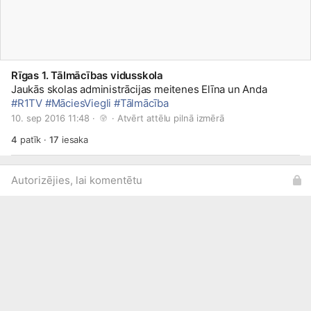
Rīgas 1. Tālmācības vidusskola
Jaukās skolas administrācijas meitenes Elīna un Anda
#R1TV
#MāciesViegli
#Tālmācība
10. sep 2016 11:48 · 
 · 
Atvērt attēlu pilnā izmērā
4
patīk
·
17
iesaka
Autorizējies, lai komentētu