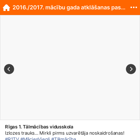
2016./2017. mācību gada atklāšanas pasākumā...
Rīgas 1. Tālmācības vidusskola
Izlozes trauks... Mirkli pirms uzvarētāja noskaidrošanas!
#R1TV
#MāciesViegli
#Tālmācība