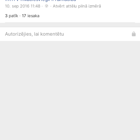
10. sep 2016 11:48 · 
 · 
Atvērt attēlu pilnā izmērā
3
patīk
·
17
iesaka
Autorizējies, lai komentētu