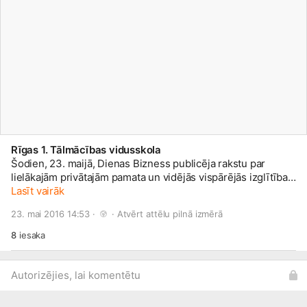
Rīgas 1. Tālmācības vidusskola
Šodien, 23. maijā, Dienas Bizness publicēja rakstu par
lielākajām privātajām pamata un vidējās vispārējās izglītības
iestādēm Latvijā! Kā min raksta autore, tad tālmācības
Lasīt vairāk
studiju formai pieder nākotne! Pievienojies Latvijā iespējams
23. mai 2016 14:53 · 
 · 
Atvērt attēlu pilnā izmērā
arī labākajai tālmācības vidusskolai:
www.r1tv.lv/
Ja arī Tev
patīk un vēlies par mums pastāstīt saviem draugiem, spied
8
iesaka
Man Patīk & Ieteikt!
Autorizējies, lai komentētu