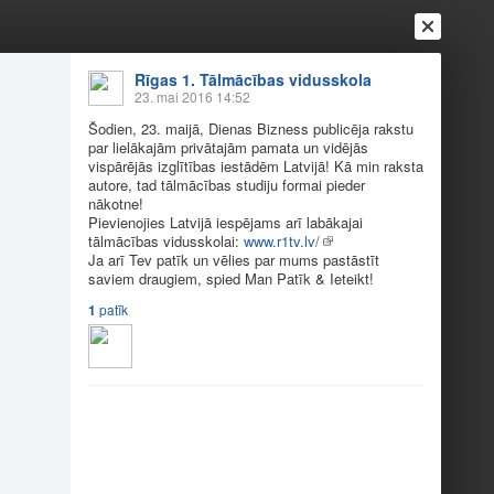
Rīgas 1. Tālmācības vidusskola
23. mai 2016 14:52
Šodien, 23. maijā, Dienas Bizness publicēja rakstu
par lielākajām privātajām pamata un vidējās
vispārējās izglītības iestādēm Latvijā! Kā min raksta
autore, tad tālmācības studiju formai pieder
nākotne!
Pievienojies Latvijā iespējams arī labākajai
tālmācības vidusskolai:
www.r1tv.lv/
Ja arī Tev patīk un vēlies par mums pastāstīt
Ienākt
Reģistrēties
Vai ienāc ar
saviem draugiem, spied Man Patīk & Ieteikt!
1
patīk
a
Draugi
Raksti
Vēstules
 maijs