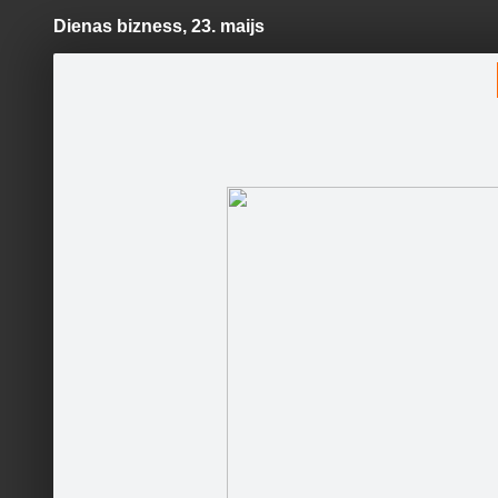
Dienas bizness, 23. maijs
Pāriet
uz
saturu
Šodien
Ziņas
Galerijas
S
Rīgas 1. Tālmācības vidusskola
Oficiālā lapa
Sekot