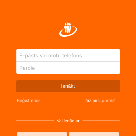
E-pasts vai mob. telefons
Parole
Ienākt
Reģistrēties
Aizmirsi paroli?
Vai ienāc ar